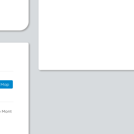
Map
e Mont