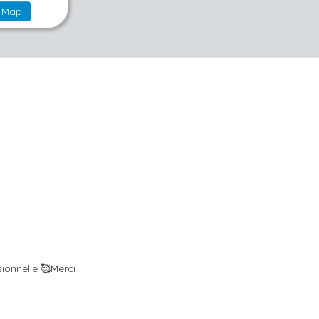
Map
ionnelle 🥰Merci