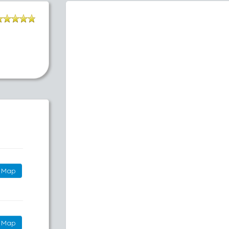
Map
Map