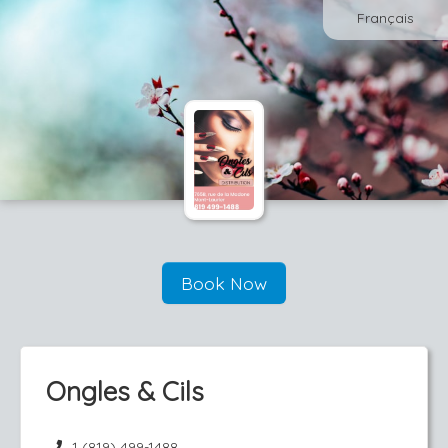
Français
Book Now
Ongles & Cils
1 (819) 499-1488