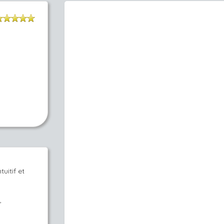
uitif et
,
?