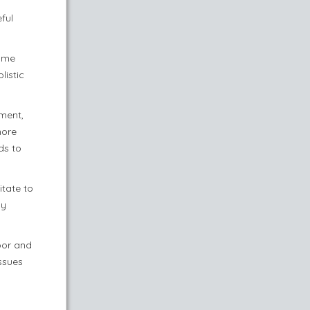
ful
home
listic
ment,
more
ds to
itate to
ny
oor and
issues