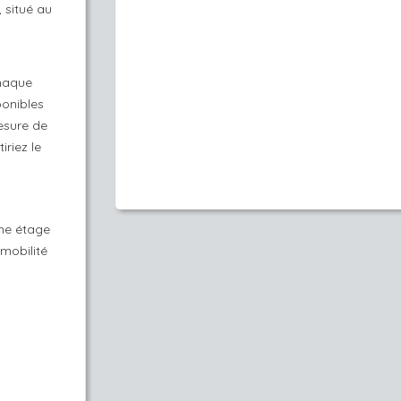
 situé au
chaque
ponibles
mesure de
iriez le
me étage
 mobilité