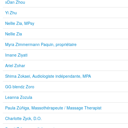
xDan Zhou
Yi Zhu
Nellie Zia, MPsy
Nellie Zia
Myra Zimmermann Paquin, propriétaire
Imane Ziyati
Ariel Zohar
Shima Zokaei, Audiologiste indépendante, MPA
GG blendz Zoro
Leanna Zozula
Paula Zúñiga, Massothérapeute / Massage Therapist
Charlotte Zyck, D.O.