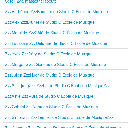
Sergii Zyk, massothérapeute
ZzzAndréane ZzzBoucher de Studio C École de Musique
ZzzAlex ZzzBrunel de Studio C École de Musique
ZzzMathilde ZzzCôté de Studio C École de Musique
ZzzLoussam ZzzDelorme de Studio C École de Musique
ZzzYves ZzzDéry de Studio C École de Musique
ZzzMorgane ZzzGeneau de Studio C École de Musique
ZzzJulien ZzzHuor de Studio C École de Musique
ZzzShin-jungZzz ZzzLu de Studio C École de MusiqueZzz
ZzzVinie ZzzMura de Studio C École de Musique
ZzzGabriel ZzzNanu de Studio C École de Musique
ZzzSimonZzz ZzzTennier de Studio C École de MusiqueZzz
ZzzClément ZzzzFournier-Drouin de Studio C École de Musique