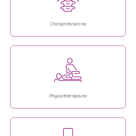
Chiropraticien·ne
Physiothérapeute