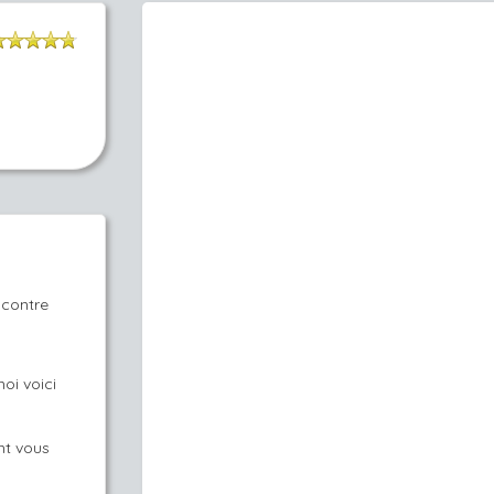
ncontre
oi voici
nt vous