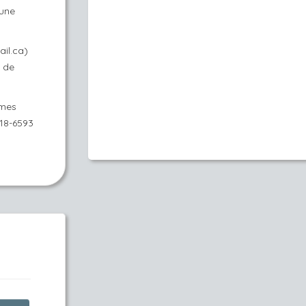
 une
il.ca)
e de
 mes
18-6593